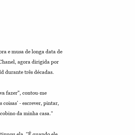
ora e musa de longa data de
 Chanel, agora dirigida por
eld durante três décadas.
va fazer", contou-me
 coisas’ - escrever, pintar,
jacobino da minha casa.“
inuou ela. “É quando ele