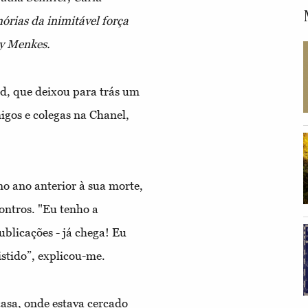
órias da inimitável força
zy Menkes.
ld, que deixou para trás um
gos e colegas na Chanel,
o ano anterior à sua morte,
ontros. "Eu tenho a
ublicações - já chega! Eu
istido”, explicou-me.
asa, onde estava cercado