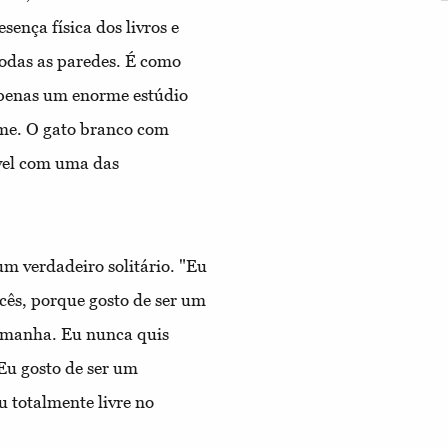
sença física dos livros e
odas as paredes. É como
apenas um enorme estúdio
e-me. O gato branco com
ável com uma das
m verdadeiro solitário. "Eu
cês, porque gosto de ser um
lemanha. Eu nunca quis
 Eu gosto de ser um
u totalmente livre no