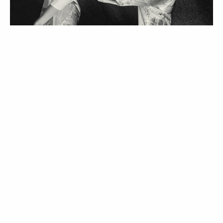
MODA
TENDÊNCIAS
Camus, para condizer com o cinto: a
literatura como tendência de Moda
29 May 2026