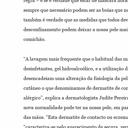
regra – e se é verdade que estar de máscara horas
sempre que necessário podem ser as boias que no
também é verdade que as medidas que todos deve
desconfinamento podem deixar a nossa pele mais
comichão.
“A lavagem mais frequente que o habitual das 
desinfetantes, gel hidroalcoólico, e a utilização 
desencadeiam uma alteração da fisiologia da pel
cutâneo o que denominamos de dermatite de cont
alérgico”, explica a dermatologista Judite Pereira
nova normalidade pode ter na nossa pele, em part
das mãos. “Esta dermatite de contacto ou eczema”
“caracteriza-se pelo aparecimento de secura, v