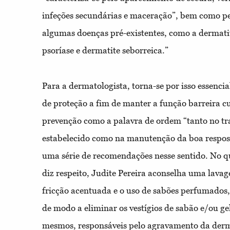
infeções secundárias e maceração”, bem como p
algumas doenças pré-existentes, como a dermatit
psoríase e dermatite seborreica.”
Para a dermatologista, torna-se por isso essenc
de proteção a fim de manter a função barreira c
prevenção como a palavra de ordem “tanto no t
estabelecido como na manutenção da boa respost
uma série de recomendações nesse sentido. No q
diz respeito, Judite Pereira aconselha uma lava
fricção acentuada e o uso de sabões perfumados,
de modo a eliminar os vestígios de sabão e/ou g
mesmos, responsáveis pelo agravamento da derma