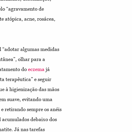
elo “agravamento de
e atópica, acne, rosácea,
ial “adotar algumas medidas
utânea”, olhar para a
ratamento do
eczema
já
a terapêutica” e seguir
ue à higienização das mãos
gem suave, evitando uma
 e retirando sempre os anéis
el acumulados debaixo dos
tite. Já nas tarefas