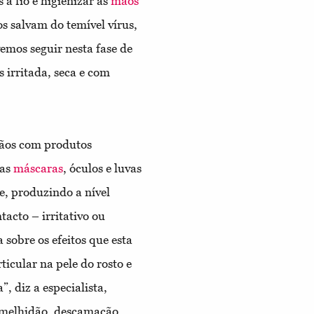
 a fio e higienizar as
mãos
s salvam do temível vírus,
mos seguir nesta fase de
 irritada, seca e com
mãos com produtos
das
máscaras
, óculos e luvas
e, produzindo a nível
acto – irritativo ou
 sobre os efeitos que esta
icular na pele do rosto e
, diz a especialista,
ermelhidão, descamação,