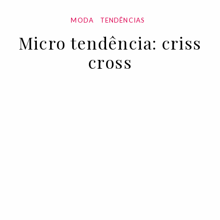
MODA
TENDÊNCIAS
Micro tendência: criss
cross
21 MAY 2020
BY MATHILDE MISCIAGNA
Ganga cruzada ou assimétrica é a micro
tendência inesperada que resgatou a