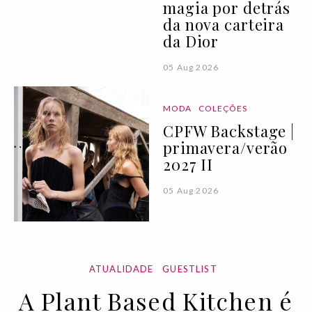
magia por detrás
da nova carteira
da Dior
05 Aug 2026
MODA
COLEÇÕES
CPFW Backstage |
primavera/verão
2027 II
05 Aug 2026
ATUALIDADE
GUESTLIST
A Plant Based Kitchen é