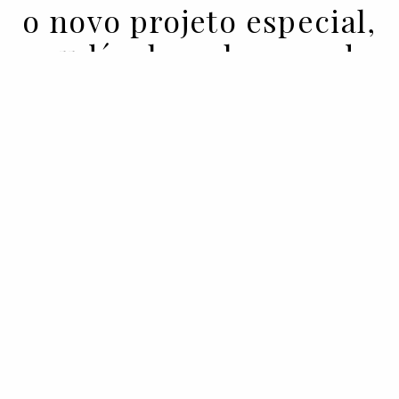
o novo projeto especial,
saudável e saboroso da
Holmes Place
21 MAY 2020
BY VOGUE PORTUGAL
Os workshops Plant Based Kitchen
surgem como uma iniciativa mais-que-
bem-vinda de team building para todas as