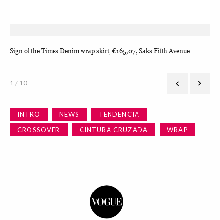
Sign of the Times Denim wrap skirt, €165,07, Saks Fifth Avenue
Mid
1 / 10
INTRO
NEWS
TENDENCIA
CROSSOVER
CINTURA CRUZADA
WRAP