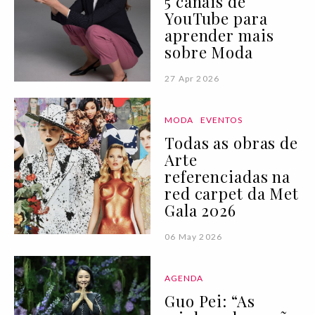
5 canais de
YouTube para
aprender mais
sobre Moda
27 Apr 2026
MODA
EVENTOS
Todas as obras de
Arte
referenciadas na
red carpet da Met
Gala 2026
06 May 2026
AGENDA
Guo Pei: “As