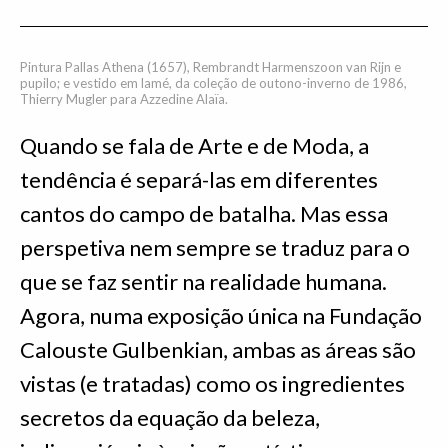
Pintura Pallas Athena (1657), Rembrandt Harmenszoon van Rijn e
pupilo; e vestido em lamé, da coleção de outono-inverno de 1986,
Thierry Mugler para Azzedine Alaïa.
Quando se fala de Arte e de Moda, a
tendência é separá-las em diferentes
cantos do campo de batalha. Mas essa
perspetiva nem sempre se traduz para o
que se faz sentir na realidade humana.
Agora, numa exposição única na Fundação
Calouste Gulbenkian, ambas as áreas são
vistas (e tratadas) como os ingredientes
secretos da equação da beleza,