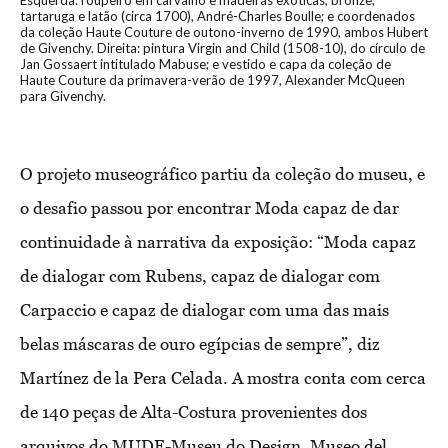
Esquerda: roupeiro em carvalho e madeiras exóticas, bronze,
tartaruga e latão (circa 1700), André-Charles Boulle; e coordenados
da coleção Haute Couture de outono-inverno de 1990, ambos Hubert
de Givenchy. Direita: pintura Virgin and Child (1508-10), do círculo de
Jan Gossaert intitulado Mabuse; e vestido e capa da coleção de
Haute Couture da primavera-verão de 1997, Alexander McQueen
para Givenchy.
O projeto museográfico partiu da coleção do museu, e
o desafio passou por encontrar Moda capaz de dar
continuidade à narrativa da exposição: “Moda capaz
de dialogar com Rubens, capaz de dialogar com
Carpaccio e capaz de dialogar com uma das mais
belas máscaras de ouro egípcias de sempre”, diz
Martínez de la Pera Celada. A mostra conta com cerca
de 140 peças de Alta-Costura provenientes dos
arquivos do MUDE-Museu do Design, Museo del