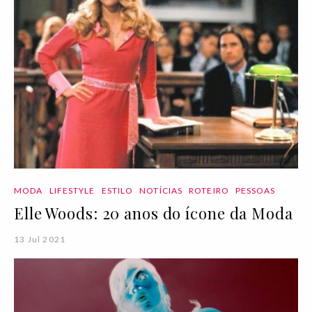
MODA
LIFESTYLE
ESTILO
NOTÍCIAS
ROTEIRO
PESSOAS
Elle Woods: 20 anos do ícone da Moda
13 Jul 2021