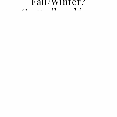
Fall/Winter?
Groundbreaking.
08 JUL 2022
BY PEDRO VASCONCELOS
Desde flores artificiais a padrões florais,
nesta semana de Alta-Costura os maiores
nomes da Moda contrariam o curso da
natureza.