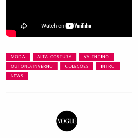
MODA
ALTA-COSTURA
VALENTINO
OUTONO/INVERNO
COLEÇÕES
INTRO
NEWS