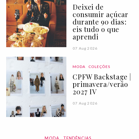
Deixei de
consumir açúcar
durante 90 dias:
eis tudo o que
aprendi
07 Aug 2026
MODA
COLEÇÕES
CPFW Backstage |
primavera/verão
2027 IV
07 Aug 2026
MODA
TENDÊNCIAS