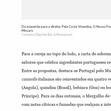
Da esquerda para a direita: Pela Costa Vicentina, O Nosso Po
Míscaro
Cortesia L'Égoïste Bar & Restaurant
Para a cereja no topo do bolo, a carta de sobre
sabores que celebra ingredientes portugueses r
Entre as propostas, destaca-se Portugal pelo Mu
cannolis
italianos são reinventados em quatro v
(Angola), quindim (Brasil), bebinca (Goa) ou b
Príncipe). Para os dias outonais, o Mergulho de 
com notas cítricas e fumadas que realçam a int