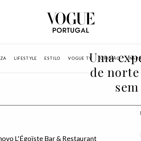
Uma expe
EZA
LIFESTYLE
ESTILO
VOGUE TV
OPINIÃO
INSP
de norte
sem 
novo L'Égoïste Bar & Restaurant