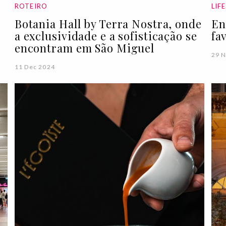
ROTEIRO
LIF
Botania Hall by Terra Nostra, onde
En
a exclusividade e a sofisticação se
fa
encontram em São Miguel
29 
11 Dec 2024