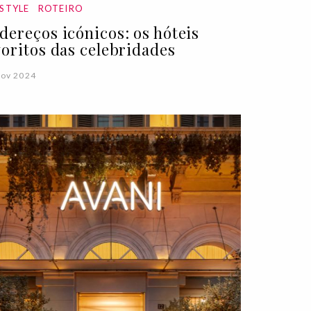
ESTYLE
ROTEIRO
dereços icónicos: os hóteis
voritos das celebridades
Nov 2024