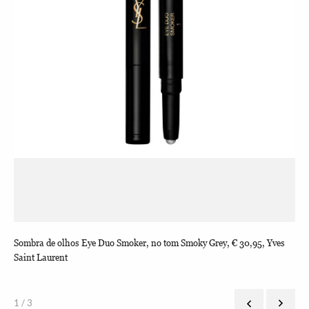
-
Sombra de olhos Eye Duo Smoker, no tom Smoky Grey, € 30,95, Yves
Pal
Saint Laurent
Gue
1 / 3