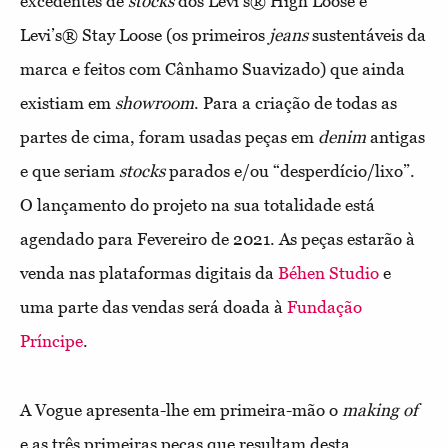
excedentes de
stocks
dos Levi’s® High Loose e
Levi’s® Stay Loose (os primeiros
jeans
sustentáveis da
marca e feitos com Cânhamo Suavizado) que ainda
existiam em
showroom
. Para a criação de todas as
partes de cima, foram usadas peças em
denim
antigas
e que seriam
stocks
parados e/ou “desperdício/lixo”.
O lançamento do projeto na sua totalidade está
agendado para Fevereiro de 2021. As peças estarão à
venda nas plataformas digitais da
Béhen Studio
e
uma parte das vendas será doada à
Fundação
Príncipe
.
A Vogue apresenta-lhe em primeira-mão o
making of
e as três primeiras peças que resultam desta