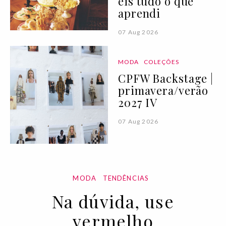
eis tudo o que
aprendi
07 Aug 2026
MODA
COLEÇÕES
CPFW Backstage |
primavera/verão
2027 IV
07 Aug 2026
MODA
TENDÊNCIAS
Na dúvida, use
vermelho