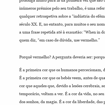
prolonga muito para lá da primeira vez que são 
inúmeros prémios pelo seu trabalho, é uma refe
qualquer retrospetiva sobre a “indústria do ef
século XX. E, no entanto, para muitos o seu nome
a uma frase repetida até à exaustão: “When in d
quem diz, “em caso de dúvida, use vermelho.”
Porquê vermelho? A pergunta deveria ser: porq
É a primeira cor que os humanos percecionam, d
É a primeira cor que os bebés veem, antes de qua
cor que aqueles que, devido a lesões cerebrais, 
temporário, voltam a ver. É a cor da vida, no seu 
dos sonhos, da magia. É a cor da liberdade, das p