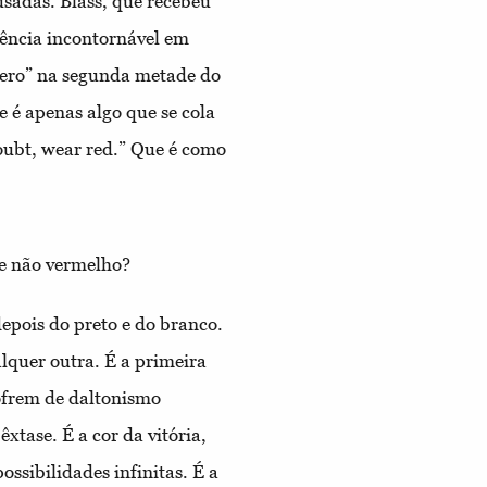
usadas. Blass, que recebeu
rência incontornável em
émero” na segunda metade do
 é apenas algo que se cola
oubt, wear red.” Que é como
ue não vermelho?
epois do preto e do branco.
lquer outra. É a primeira
sofrem de daltonismo
êxtase. É a cor da vitória,
ossibilidades infinitas. É a