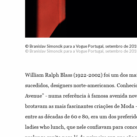
© Branislav Simoncik para a Vogue Portugal, setembro de 201
© Branislav Simoncik para a Vogue Portugal, setembro de 201
William Ralph Blass (1922-2002) foi um dos mai
sucedidos, designers norte-americanos. Conheci
Avenue” - numa referência à famosa avenida nov
brotavam as mais fascinantes criações de Moda –
entre as décadas de 60 e 80, era um dos preferid
ladies who lunch, que nele confiavam para conce