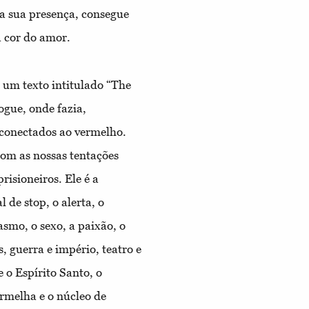
la sua presença, consegue
a cor do amor.
u um texto intitulado “The
ogue, onde fazia,
conectados ao vermelho.
com as nossas tentações
isioneiros. Ele é a
 de stop, o alerta, o
asmo, o sexo, a paixão, o
s, guerra e império, teatro e
e o Espírito Santo, o
ermelha e o núcleo de