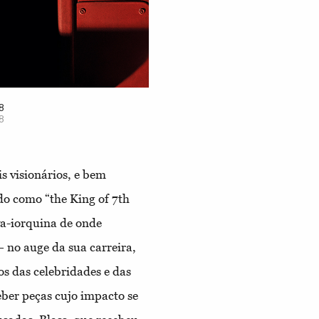
8
8
s visionários, e bem
do como “the King of 7th
a-iorquina de onde
 no auge da sua carreira,
os das celebridades e das
ber peças cujo impacto se