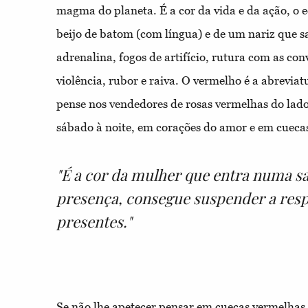
magma do planeta. É a cor da vida e da ação, o 
beijo de batom (com língua) e de um nariz que 
adrenalina, fogos de artifício, rutura com as co
violência, rubor e raiva. O vermelho é a abrevia
pense nos vendedores de rosas vermelhas do lado
sábado à noite, em corações do amor e em cueca
"É a cor da mulher que entra numa sa
presença, consegue suspender a resp
presentes."
Se não lhe apetecer pensar em cuecas vermelhas