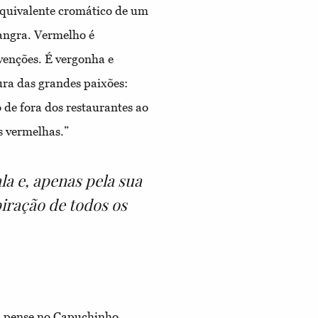
equivalente cromático de um
sangra. Vermelho é
nvenções. É vergonha e
tura das grandes paixões:
 de fora dos restaurantes ao
s vermelhas.”
la e, apenas pela sua
iração de todos os
, pense no Capuchinho