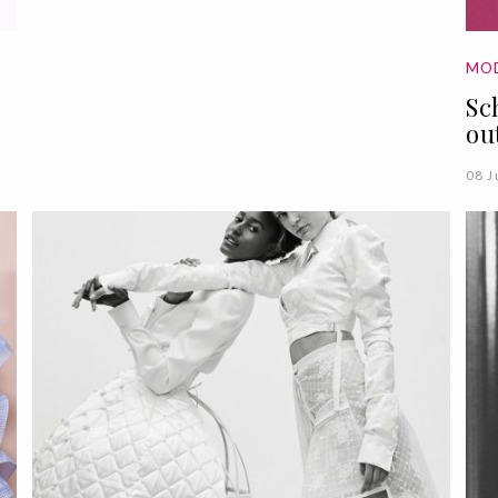
MO
Sc
ou
08 J