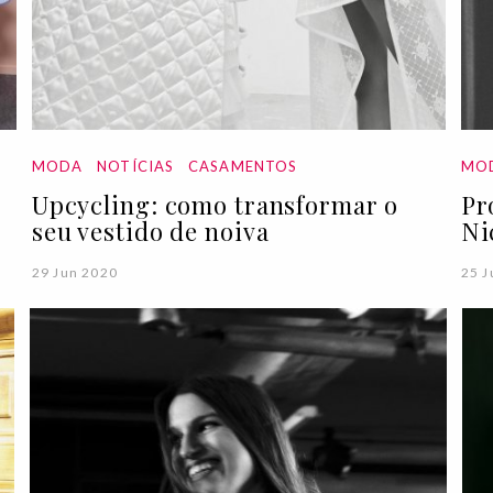
MODA
NOTÍCIAS
CASAMENTOS
MO
Upcycling: como transformar o
Pr
seu vestido de noiva
Ni
29 Jun 2020
25 J