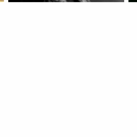
MODA
PROJECT UNION
MO
Project: Vogue Union | Ana Duarte,
I 
do Judo à Moda
19 
23 Jun 2020