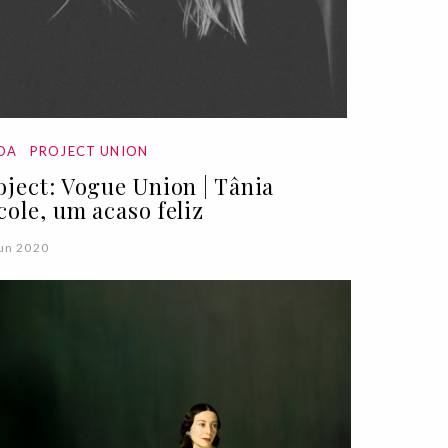
DA
PROJECT UNION
oject: Vogue Union | Tânia
cole, um acaso feliz
un 2020