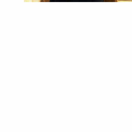
MODA
PROJECT UNION
Project: Vogue Union | Diogo
Miranda, o criador de sonhos
24 Jun 2020