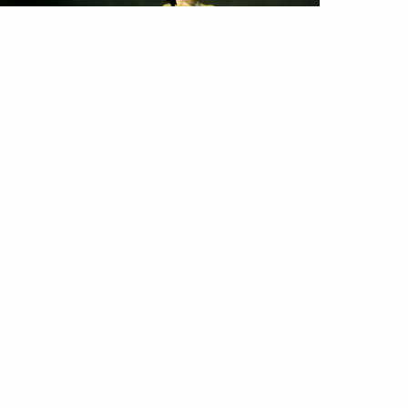
DA
TENDÊNCIAS
woke up like this
Jun 2020