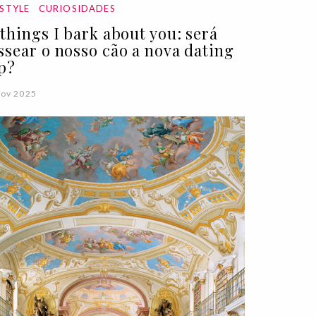
ESTYLE
CURIOSIDADES
 things I bark about you: será
ssear o nosso cão a nova dating
p?
Nov 2025