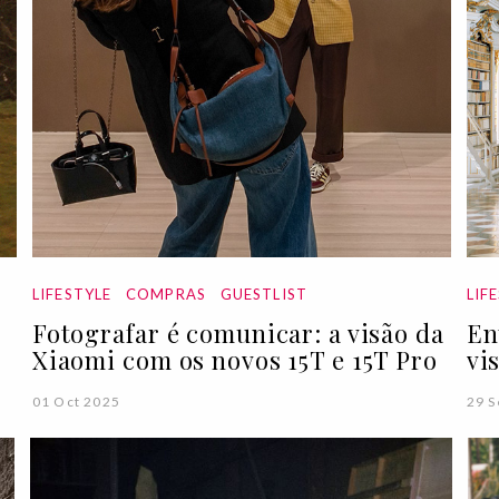
LIFESTYLE
COMPRAS
GUESTLIST
LIF
Fotografar é comunicar: a visão da
En
Xiaomi com os novos 15T e 15T Pro
vi
01 Oct 2025
29 S