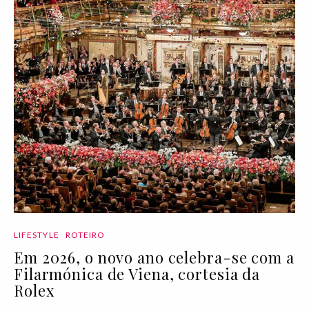
LIFESTYLE
ROTEIRO
Em 2026, o novo ano celebra-se com a
Filarmónica de Viena, cortesia da
Rolex