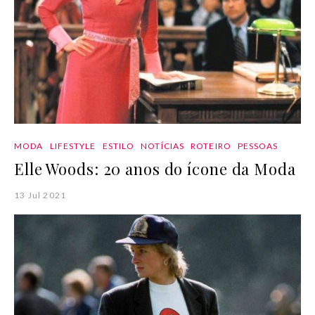
MODA
LIFESTYLE
ESTILO
NOTÍCIAS
ROTEIRO
PESSOAS
Elle Woods: 20 anos do ícone da Moda
13 Jul 2021