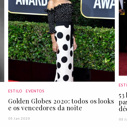
EST
ESTILO
EVENTOS
53
Golden Globes 2020: todos os looks
pa
e os vencedores da noite
dé
05 Jan 2020
03 J