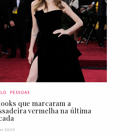
ILO
PESSOAS
 looks que marcaram a
ssadeira vermelha na última
cada
an 2020