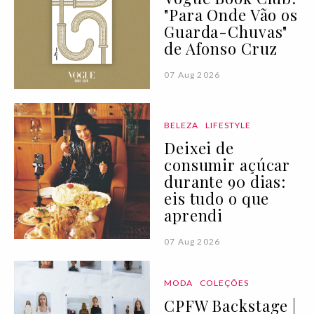
"Para Onde Vão os
Guarda-Chuvas"
de Afonso Cruz
07 Aug 2026
BELEZA
LIFESTYLE
Deixei de
consumir açúcar
durante 90 dias:
eis tudo o que
aprendi
07 Aug 2026
MODA
COLEÇÕES
CPFW Backstage |