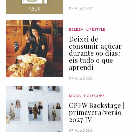
07 Aug 2026
BELEZA
LIFESTYLE
Deixei de
consumir açúcar
durante 90 dias:
eis tudo o que
aprendi
07 Aug 2026
MODA
COLEÇÕES
CPFW Backstage |
primavera/verão
2027 IV
07 Aug 2026