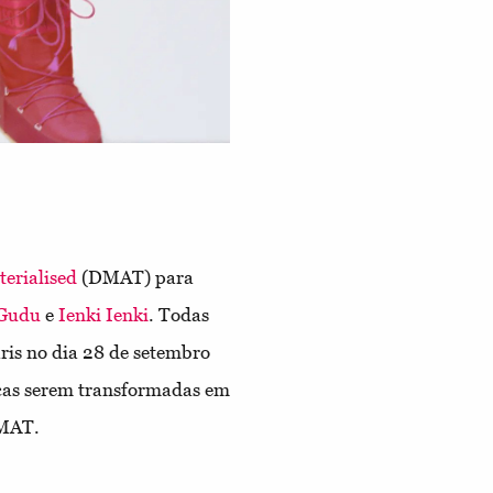
erialised
(DMAT) para
Gudu
e
Ienki Ienki
. Todas
is no dia 28 de setembro
icas serem transformadas em
DMAT.