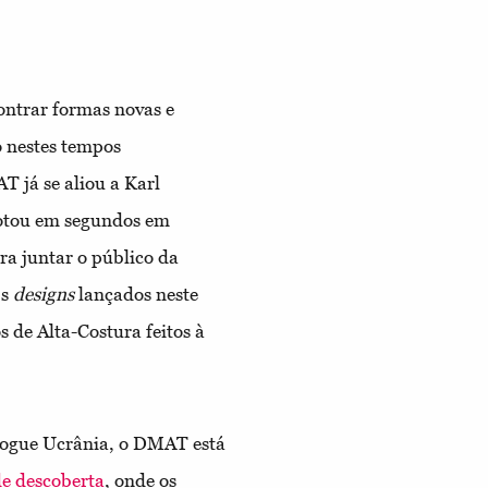
ontrar formas novas e
o nestes tempos
T já se aliou a Karl
gotou em segundos em
a juntar o público da
Os
designs
lançados neste
s de Alta-Costura feitos à
Vogue Ucrânia, o DMAT está
de descoberta
, onde os