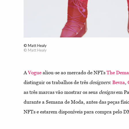
© Matt Healy
© Matt Healy
A
Vogue
aliou-se ao mercado de NFTs
The Demat
distinguir os trabalhos de três
designers
:
Bevza
,
as três marcas vão mostrar os seus
designs
em Par
durante a Semana de Moda, antes das peças fís
NFTs e estarem disponíveis para compra pelo 