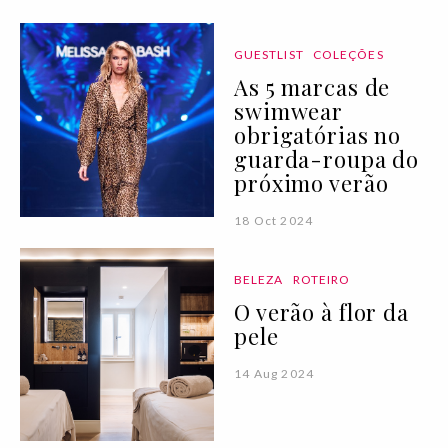
GUESTLIST
COLEÇÕES
As 5 marcas de
swimwear
obrigatórias no
guarda-roupa do
próximo verão
18 Oct 2024
BELEZA
ROTEIRO
O verão à flor da
pele
14 Aug 2024