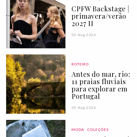
CPFW Backstage |
primavera/verão
2027 II
05 Aug 2026
ROTEIRO
Antes do mar, rio:
11 praias fluviais
para explorar em
Portugal
05 Aug 2026
MODA
COLEÇÕES