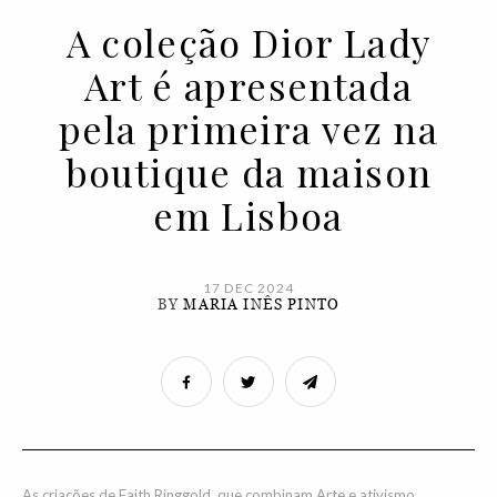
A coleção Dior Lady
Art é apresentada
pela primeira vez na
boutique da maison
em Lisboa
17 DEC 2024
BY
MARIA INÊS PINTO
As criações de Faith Ringgold, que combinam Arte e ativismo.