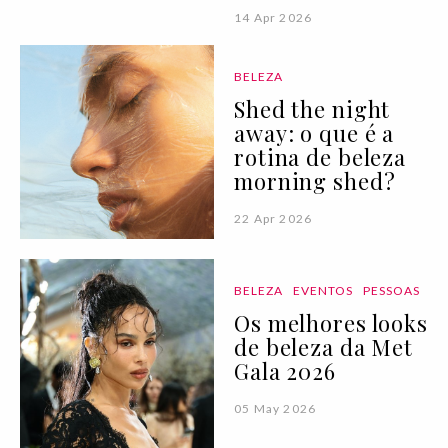
14 Apr 2026
BELEZA
Shed the night
away: o que é a
rotina de beleza
morning shed?
22 Apr 2026
BELEZA
EVENTOS
PESSOAS
Os melhores looks
de beleza da Met
Gala 2026
05 May 2026