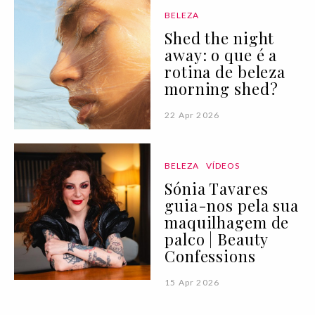
BELEZA
Shed the night
away: o que é a
rotina de beleza
morning shed?
22 Apr 2026
BELEZA
VÍDEOS
Sónia Tavares
guia-nos pela sua
maquilhagem de
palco | Beauty
Confessions
15 Apr 2026