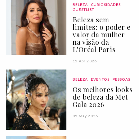
BELEZA
CURIOSIDADES
GUESTLIST
Beleza sem
limites: o poder e
valor da mulher
na visão da
L'Oréal Paris
15 Apr 2026
BELEZA
EVENTOS
PESSOAS
Os melhores looks
de beleza da Met
Gala 2026
05 May 2026