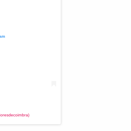
ram
loresdecoimbra)