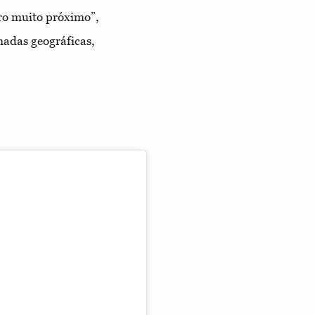
uro muito próximo”,
adas geográficas
,