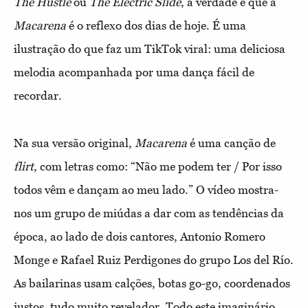
The Hustle
ou
The Electric Slide
, a verdade é que a
Macarena
é o reflexo dos dias de hoje. É uma
ilustração do que faz um TikTok viral: uma deliciosa
melodia acompanhada por uma dança fácil de
recordar.
Na sua versão original,
Macarena
é uma canção de
flirt
, com letras como: “Não me podem ter / Por isso
todos vêm e dançam ao meu lado.” O vídeo mostra-
nos um grupo de miúdas a dar com as tendências da
época, ao lado de dois cantores, Antonio Romero
Monge e Rafael Ruiz Perdigones do grupo Los del Río.
As bailarinas usam calções, botas go-go, coordenados
justos, tudo muito revelador. Todo este imaginário