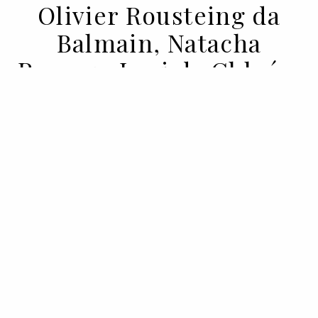
Olivier Rousteing da
Balmain, Natacha
Ramsay-Levi da Chloé e
Cédric Charbit da
Balenciaga falam sobre
o futuro dos desfiles
15 APR 2020
BY STEFF YOTKA