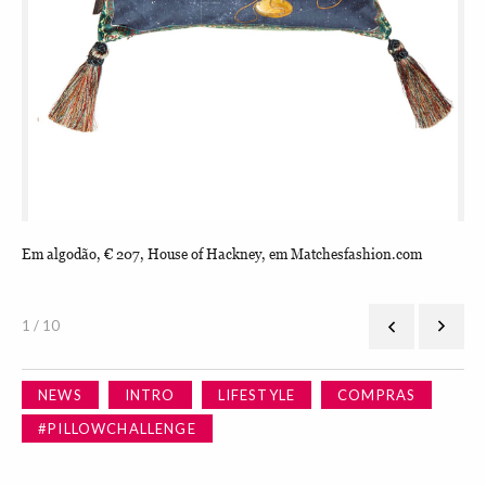
Em algodão, € 207, House of Hackney, em Matchesfashion.com
Em 
1 / 10
NEWS
INTRO
LIFESTYLE
COMPRAS
#PILLOWCHALLENGE