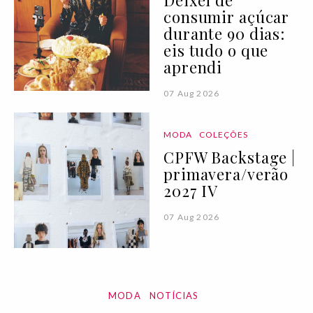
Deixei de
consumir açúcar
durante 90 dias:
eis tudo o que
aprendi
07 Aug 2026
MODA
COLEÇÕES
CPFW Backstage |
primavera/verão
2027 IV
07 Aug 2026
MODA
NOTÍCIAS