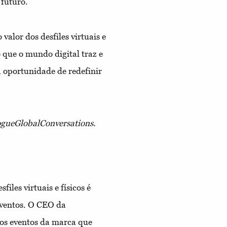
futuro.
alor dos desfiles virtuais e
o que o mundo digital traz e
a oportunidade de redefinir
ogueGlobalConversations.
les virtuais e físicos é
eventos. O CEO da
 os eventos da marca que