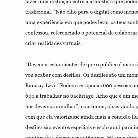
fazer uma distinção entre a atmosfera que poderia
tradicional. “Não olho para o digital como meno
uma experiência em que podes levar os teus son
confessou, referenciado o potencial de colaborar 
criar realidades virtuais.
“Devemos estar cientes de que o público é maior
vou acabar com desfiles. Os desfiles são um mo
Ramsay-Levi. “Podem ser apenas 600 pessoas nu
600 a trabalhar no backstage. Acho que é um m
nos devemos orgulhar”, continuou, observando q
com que ela valorizasse ainda mais a conexão h
desfiles são eventos especiais e estão aqui para i
significado e devem ser autênticos. Há uma di