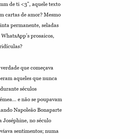
mm de ti <3”, aquele texto
vem cartas de amor? Mesmo
tinta permanente, seladas
 WhatsApp’s prosaicos,
ridículas?
é verdade que começava
s eram aqueles que nunca
 durante séculos
 gémea… e não se poupavam
Quando Napoleão Bonaparte
a Joséphine, no século
reviava sentimentos; numa