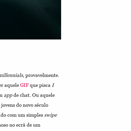
millennials
, provavelmente.
er aquele
GIF
que pisca
I
ou
app
de chat. Ou aquele
jovens do novo século
sado com um simples
swipe
noso no ecrã de um