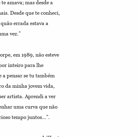
e te amava; mas desde a
mais. Desde que te conheci,
o quão errada estava a
uma vez.”
orpe, em 1989, não esteve
or inteiro para lhe
te a pensar se tu também
ro da minha jovem vida,
er artista. Aprendi a ver
senhar uma curva que não
cioso tempo juntos…”.