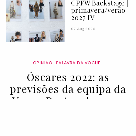
CPFW Backstage |
primavera/verão
2027 IV
07 Aug 2026
OPINIÃO
PALAVRA DA VOGUE
Óscares 2022: as
previsões da equipa da
Vogue Portugal para a
red carpet
25 MAR 2022
BY VOGUE PORTUGAL