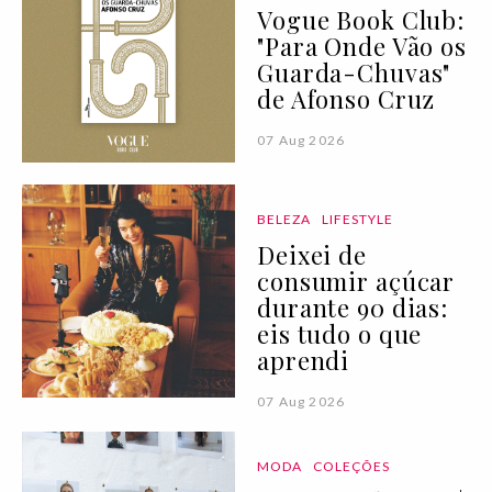
Vogue Book Club:
"Para Onde Vão os
Guarda-Chuvas"
de Afonso Cruz
07 Aug 2026
BELEZA
LIFESTYLE
Deixei de
consumir açúcar
durante 90 dias:
eis tudo o que
aprendi
07 Aug 2026
MODA
COLEÇÕES