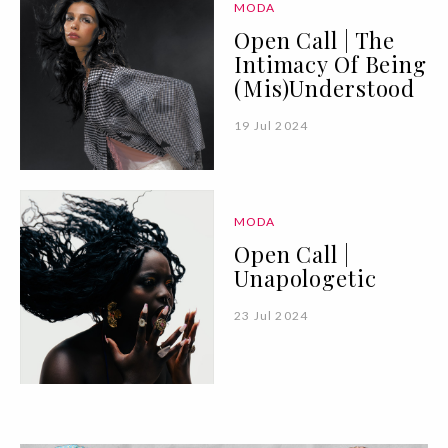
MODA
Open Call | The
Intimacy Of Being
(Mis)Understood
19 Jul 2024
MODA
Open Call |
Unapologetic
23 Jul 2024