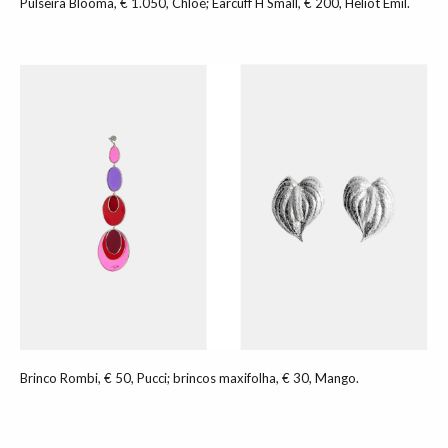
Pulseira Blooma, € 1.050, Chloé; Earcuff H Small, € 200, Heliot Emil.
Brinco Rombi, € 50, Pucci; brincos maxifolha, € 30, Mango.