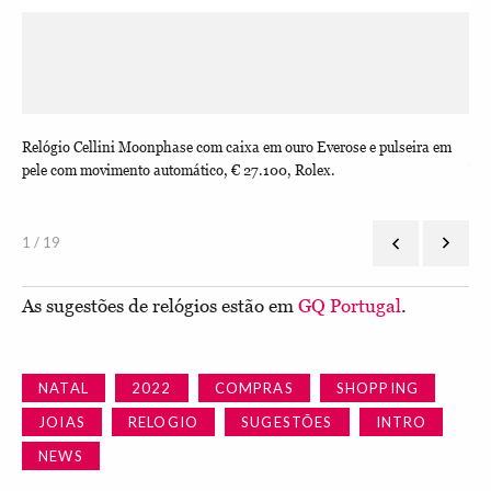
a e
Relógio Cellini Moonphase com caixa em ouro Everose e pulseira em
Pul
pele com movimento automático, € 27.100, Rolex.
Van
1 / 19
As sugestões de relógios estão em
GQ Portugal
.
NATAL
2022
COMPRAS
SHOPPING
JOIAS
RELOGIO
SUGESTÕES
INTRO
NEWS