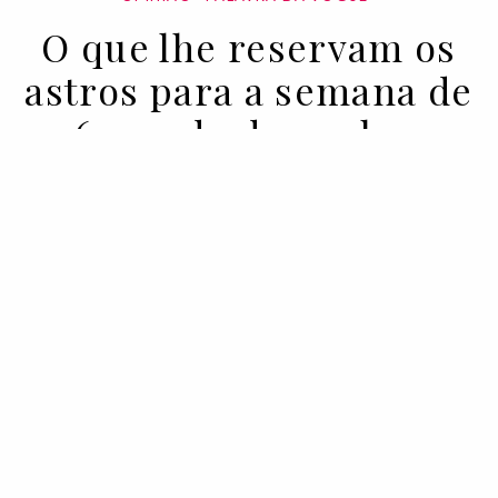
O que lhe reservam os
astros para a semana de
6 a 12 de dezembro
06 DEC 2022
BY ALICE BELL
A astróloga Alice Bell tem previsões de
amor, dinheiro, carreira, estilo e muito