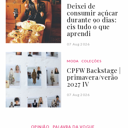
Deixei de
consumir açúcar
durante 90 dias:
eis tudo o que
aprendi
07 Aug 2026
MODA
COLEÇÕES
CPFW Backstage |
primavera/verão
2027 IV
07 Aug 2026
OPINIÃO
PALAVRA DA VOGUE