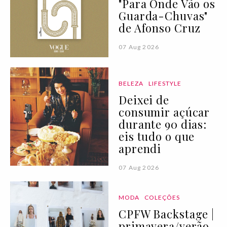
"Para Onde Vão os
Guarda-Chuvas"
de Afonso Cruz
07 Aug 2026
BELEZA
LIFESTYLE
Deixei de
consumir açúcar
durante 90 dias:
eis tudo o que
aprendi
07 Aug 2026
MODA
COLEÇÕES
CPFW Backstage |
primavera/verão