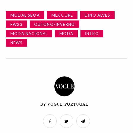
MODALISBOA
MLX CORE
DINO ALVES
FW23
OUTONO/INVERNO
MODA NACIONAL
MODA
INTRO
NEWS
BY VOGUE PORTUGAL