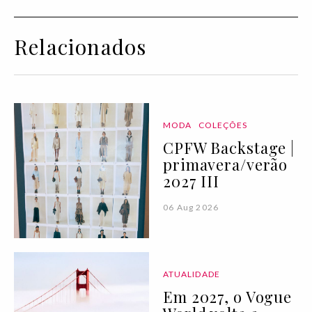
Relacionados
MODA
COLEÇÕES
CPFW Backstage |
primavera/verão
2027 III
06 Aug 2026
ATUALIDADE
Em 2027, o Vogue