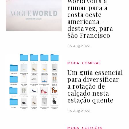
World volta a
rumar para a
costa oeste
americana —
desta vez, para
São Francisco
06 Aug 2026
MODA
COMPRAS
Um guia essencial
para diversificar
a rotação de
calçado nesta
estação quente
06 Aug 2026
MODA
COLEÇÕES