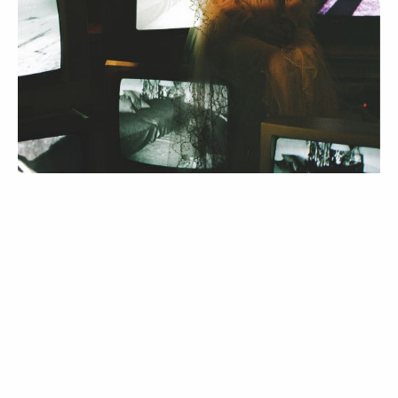
MODA
PALAVRA DA VOGUE
CURIOSIDADES
15 documentários de Moda para
adicionar à watchlist
28 May 2026