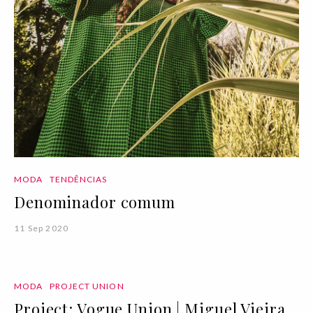
MODA
TENDÊNCIAS
Denominador comum
11 Sep 2020
MODA
PROJECT UNION
Project: Vogue Union | Miguel Vieira,