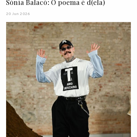
Sónia Balacó: O poema é d(ela)
20 Jun 2026