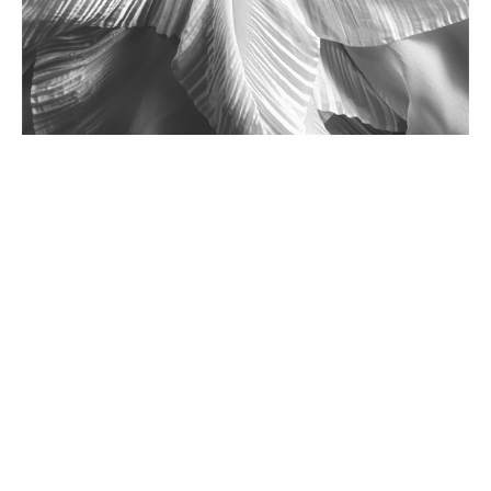
MODA
Postura Reivindicada | Editorial de
Moda
05 Jun 2026