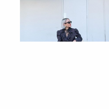
MODA
TENDÊNCIAS
Thrift soulmates