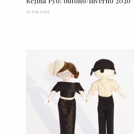
Rejina Pyo: outono/inverno 2020
17 Feb 2020