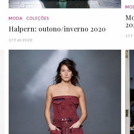
MO
Mo
MODA
COLEÇÕES
20
Halpern: outono/inverno 2020
17 F
17 Feb 2020