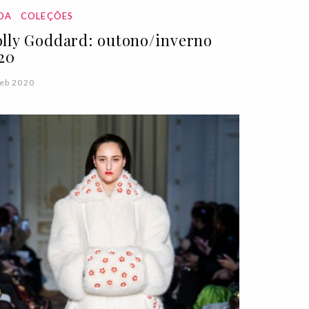
DA
COLEÇÕES
lly Goddard: outono/inverno
20
eb 2020