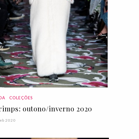
DA
COLEÇÕES
rimps: outono/inverno 2020
eb 2020