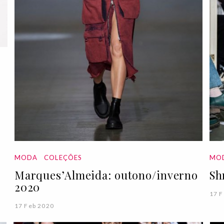
MODA
COLEÇÕES
MO
Marques’Almeida: outono/inverno
Sh
2020
17 F
17 Feb 2020