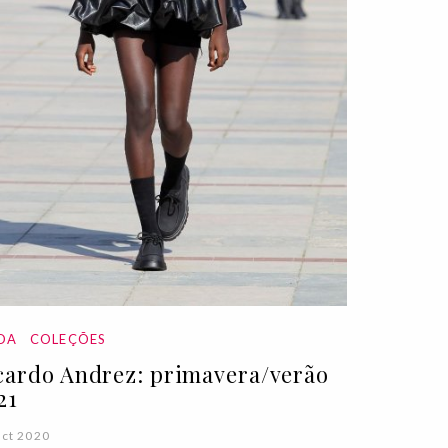
DA
COLEÇÕES
cardo Andrez: primavera/verão
21
ct 2020