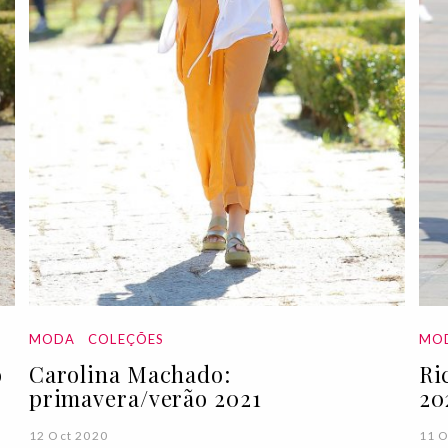
MODA
COLEÇÕES
MO
o
Carolina Machado:
Ri
primavera/verão 2021
20
12 Oct 2020
11 O