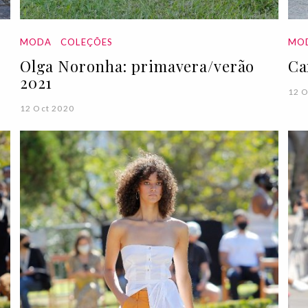
MODA
COLEÇÕES
MO
Olga Noronha: primavera/verão
Ca
2021
12 O
12 Oct 2020