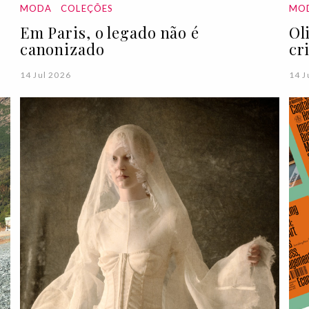
MODA
COLEÇÕES
MO
Em Paris, o legado não é
Ol
canonizado
cr
14 Jul 2026
14 J