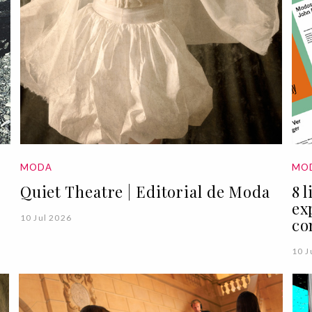
MODA
MO
Quiet Theatre | Editorial de Moda
8 
ex
10 Jul 2026
co
10 J