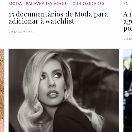
MODA
PALAVRA DA VOGUE
CURIOSIDADES
ENT
15 documentários de Moda para
A 
adicionar à watchlist
ag
po
28 May 2026
28 