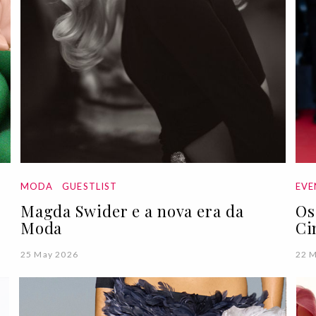
MODA
GUESTLIST
EVE
Magda Swider e a nova era da
Os
Moda
Ci
25 May 2026
22 