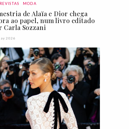
REVISTAS
MODA
mestria de Alaïa e Dior chega
ora ao papel, num livro editado
r Carla Sozzani
May 2026