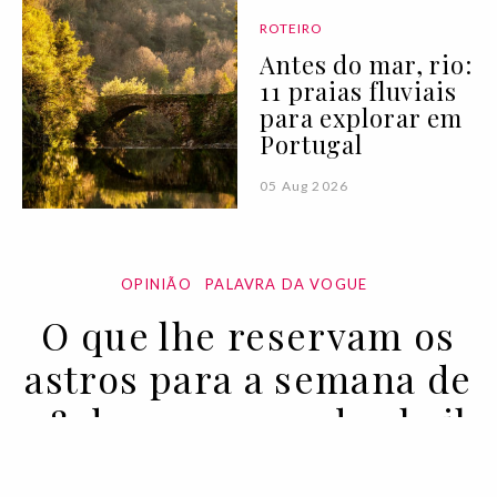
ROTEIRO
Antes do mar, rio:
11 praias fluviais
para explorar em
Portugal
05 Aug 2026
OPINIÃO
PALAVRA DA VOGUE
O que lhe reservam os
astros para a semana de
28 de março a 3 de abril
28 MAR 2023
BY ALICE BELL