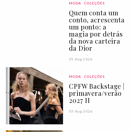
MODA
COLEÇÕES
Quem conta um
conto, acrescenta
um ponto: a
magia por detrás
da nova carteira
da Dior
05 Aug 2026
MODA
COLEÇÕES
CPFW Backstage |
primavera/verão
2027 II
05 Aug 2026