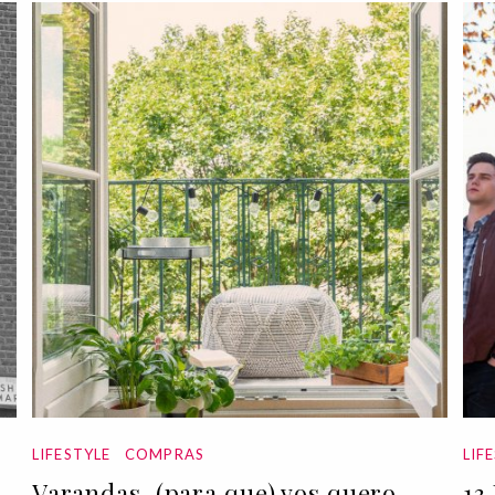
LIFESTYLE
COMPRAS
LIF
Varandas, (para que) vos quero
13