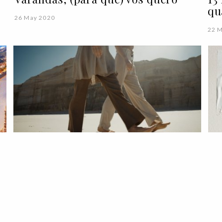
qu
26 May 2020
22 
LIFESTYLE
AGENDA
"Moda Nacional: Imunidade
Coletiva" | Um webinar sobre o
futuro da indústria
l
13 May 2020