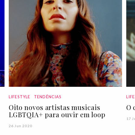
LIFESTYLE
TENDÊNCIAS
LIF
Oito novos artistas musicais
O 
LGBTQIA+ para ouvir em loop
17 J
26 Jun 2020