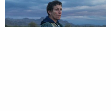
LIFESTYLE
NOTÍCIAS
Óscares 2021: pela primeira vez duas
mulheres estão nomeadas para