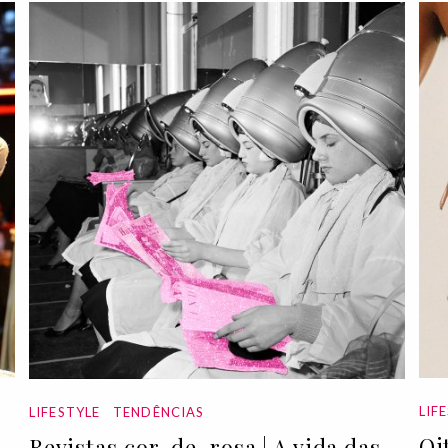
LIF
LIFESTYLE
TENDÊNCIAS
Oi
Revistas cor-de-rosa | A vida das