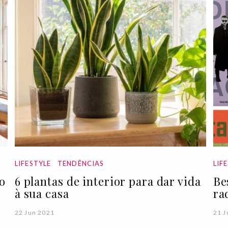
LIFESTYLE
TENDÊNCIAS
LIF
o
6 plantas de interior para dar vida
Be
à sua casa
ra
22 Jun 2021
21 J