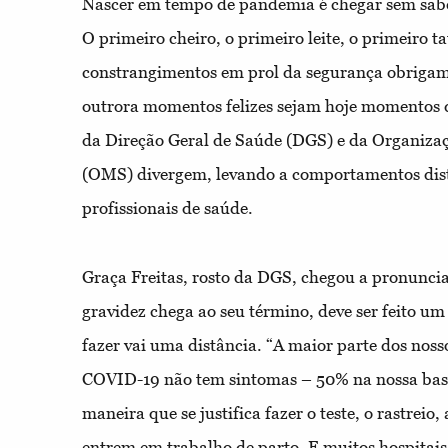
Nascer em tempo de pandemia é chegar sem sabe
O primeiro cheiro, o primeiro leite, o primeiro ta
constrangimentos em prol da segurança obrigam
outrora momentos felizes sejam hoje momentos 
da Direção Geral de Saúde (DGS) e da Organiza
(OMS) divergem, levando a comportamentos disti
profissionais de saúde.
Graça Freitas, rosto da DGS, chegou a pronunci
gravidez chega ao seu término, deve ser feito um
fazer vai uma distância. “A maior parte dos noss
COVID-19 não tem sintomas – 50% na nossa base
maneira que se justifica fazer o teste, o rastreio,
entrem em trabalho de parto. E muitos hospitais 